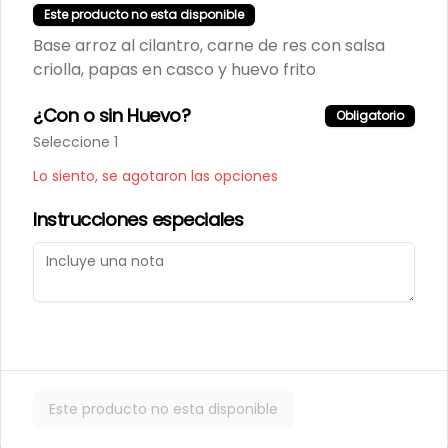
Este producto no esta disponible
Base arroz al cilantro, carne de res con salsa
criolla, papas en casco y huevo frito
¿Con o sin Huevo?
Obligatorio
Términos y condiciones
Seleccione 1
Política de privacidad
Lo siento, se agotaron las opciones
Instrucciones especiales
Mi cuenta
Pedir
Iniciar sesión
Powered by
Este producto no esta disponible