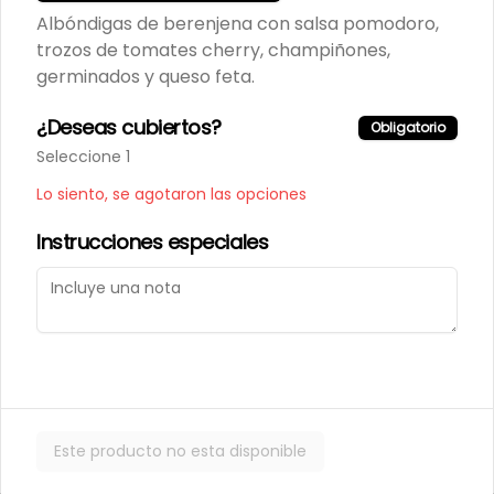
Albóndigas de berenjena con salsa pomodoro,
trozos de tomates cherry, champiñones,
germinados y queso feta.
¿Deseas cubiertos?
Obligatorio
Términos y condiciones
Seleccione 1
Política de privacidad
Lo siento, se agotaron las opciones
Instrucciones especiales
Mi cuenta
Pedir
Iniciar sesión
Powered by
Este producto no esta disponible