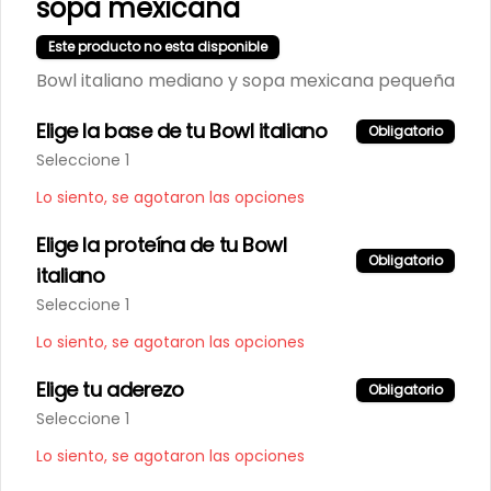
sopa mexicana
Abrir menu de navegación
Logi
Este producto no esta disponible
Bowl italiano mediano y sopa mexicana pequeña
¿Dónde quieres pedir?
Elige la base de tu Bowl italiano
Obligatorio
Seleccione 1
Lo siento, se agotaron las opciones
Elige la proteína de tu Bowl
Obligatorio
No hay productos en el menú
italiano
Seleccione 1
Lo siento, se agotaron las opciones
Elige tu aderezo
Obligatorio
Seleccione 1
Lo siento, se agotaron las opciones