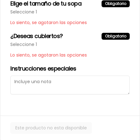
Elige el tamaño de tu sopa
Obligatorio
Seleccione 1
Lo siento, se agotaron las opciones
¿Deseas cubiertos?
Obligatorio
Términos y condiciones
Seleccione 1
Política de privacidad
Lo siento, se agotaron las opciones
Instrucciones especiales
Mi cuenta
Pedir
Iniciar sesión
Powered by
Este producto no esta disponible