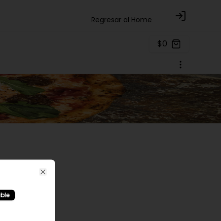
Regresar al Home
Login
$0
Close
ible