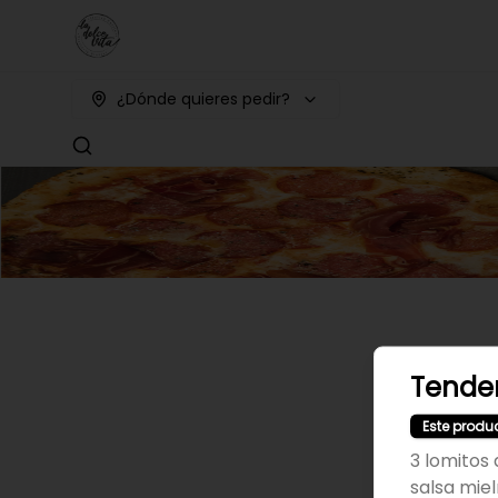
¿Dónde quieres pedir?
Tender
Este produ
3 lomitos
salsa mie