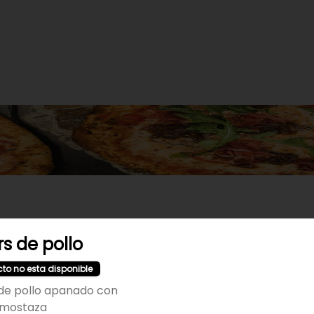
s de pollo
No hay productos en el menú
cto no esta disponible
 de pollo apanado con
lmostaza