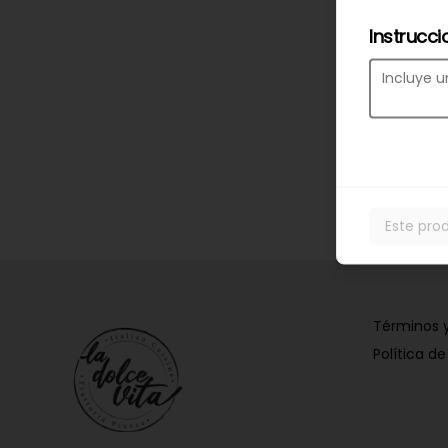
Instrucci
Este pro
Términos 
Política de