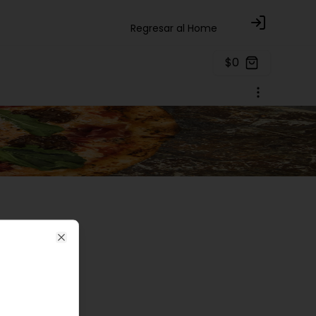
Regresar al Home
Login
$0
Close