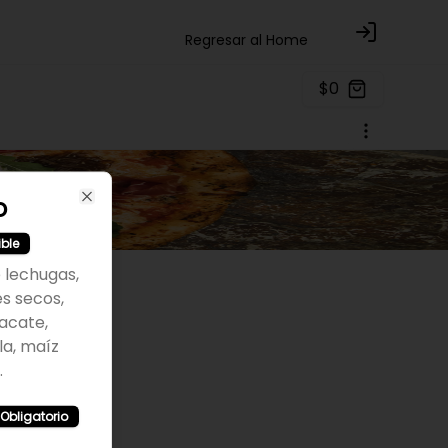
Regresar al Home
Login
$0
o
Close
ible
 lechugas,
 secos,
acate,
la, maíz
.
Obligatorio