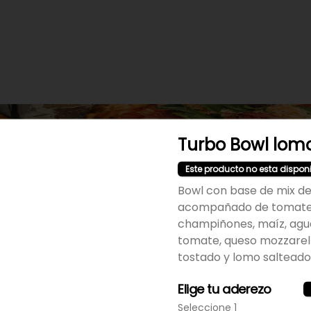
Turbo Bowl lom
Este producto no esta dispon
Bowl con base de mix de
acompañado de tomates
champiñones, maíz, agu
tomate, queso mozzarel
No hay productos en el menú
tostado y lomo salteado
Elige tu aderezo
Seleccione 1