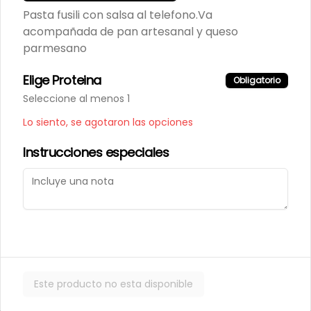
Pasta fusili con salsa al telefono.Va
acompañada de pan artesanal y queso
parmesano
Elige Proteina
Obligatorio
Términos y condiciones
Seleccione al menos 1
Política de privacidad
Lo siento, se agotaron las opciones
Instrucciones especiales
Mi cuenta
Pedir
Iniciar sesión
Powered by
Este producto no esta disponible