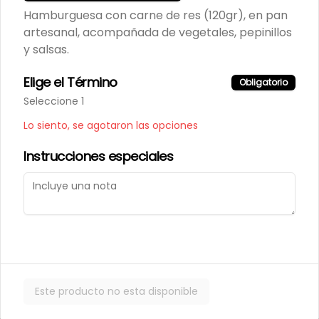
Hamburguesa con carne de res (120gr), en pan
artesanal, acompañada de vegetales, pepinillos
y salsas.
Elige el Término
Obligatorio
Términos y condiciones
Seleccione 1
Política de privacidad
Lo siento, se agotaron las opciones
Instrucciones especiales
Mi cuenta
Pedir
Iniciar sesión
Powered by
Este producto no esta disponible