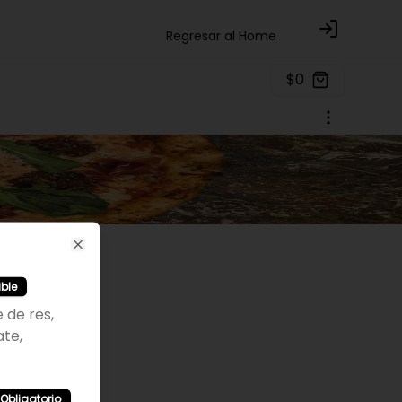
Regresar al Home
Login
$0
Close
ible
de res,
ate,
Obligatorio