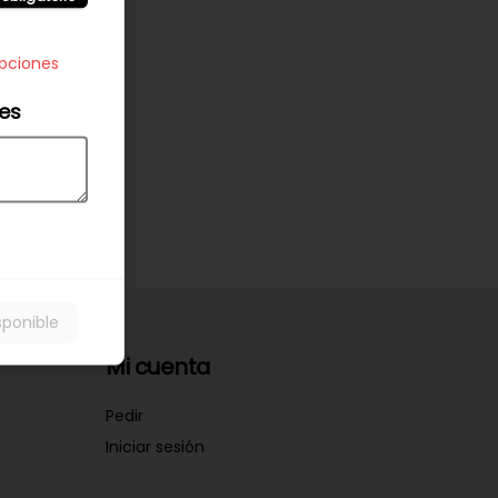
opciones
les
sponible
Mi cuenta
Pedir
Iniciar sesión