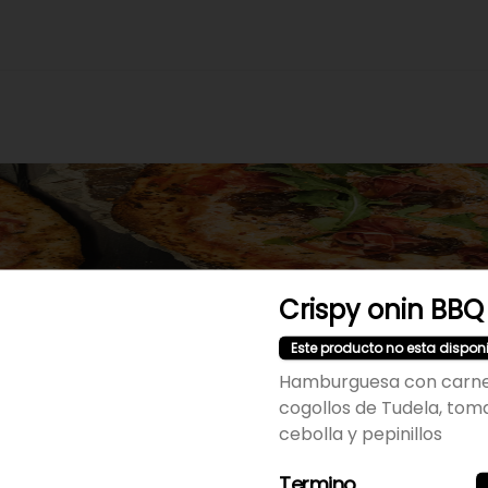
Crispy onin BBQ
Este producto no esta dispon
No hay productos en el menú
Hamburguesa con carne 
cogollos de Tudela, tom
cebolla y pepinillos
Termino