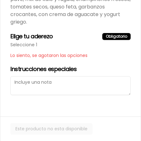
tomates secos, queso feta, garbanzos
crocantes, con crema de aguacate y yogurt
griego.
Elige tu aderezo
Obligatorio
Términos y condiciones
Seleccione 1
Política de privacidad
Lo siento, se agotaron las opciones
Instrucciones especiales
Mi cuenta
Pedir
Iniciar sesión
Powered by
Este producto no esta disponible