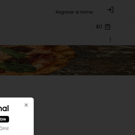
Regresar al Home
Login
$0
nal
Close
ible
00ml